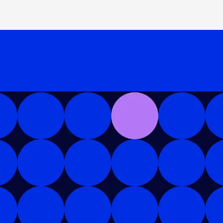
amo
Cosa Facciamo
Press Room & News
So