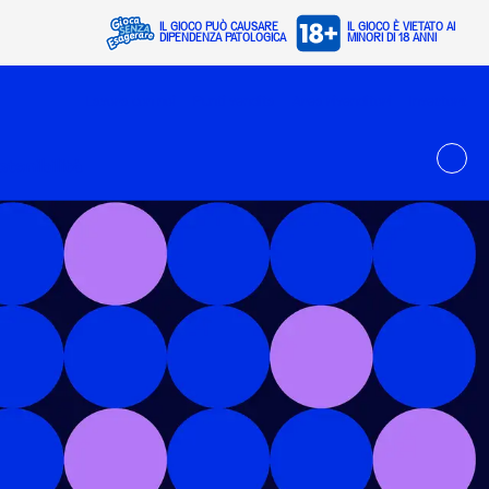
IL GIOCO PUÒ CAUSARE
IL GIOCO È VIETATO AI
DIPENDENZA PATOLOGICA
MINORI DI 18 ANNI
Lavora con noi
Punti vendita
Area rivenditori
Investors
stenibilità