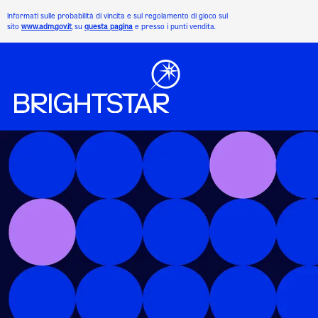
Informati sulle probabilità di vincita e sul regolamento di gioco sul
sito
www.adm.gov.it
, su
questa pagina
e presso i punti vendita.
Chi Si