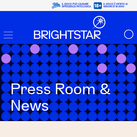
IL GIOCO PUÒ CAUSARE
IL GIOCO È VIETATO AI
DIPENDENZA PATOLOGICA
MINORI DI 18 ANNI
Press Room &
News